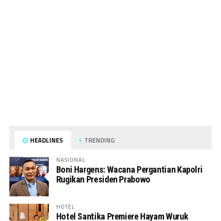
HEADLINES
TRENDING
NASIONAL
Boni Hargens: Wacana Pergantian Kapolri
Rugikan Presiden Prabowo
HOTEL
Hotel Santika Premiere Hayam Wuruk