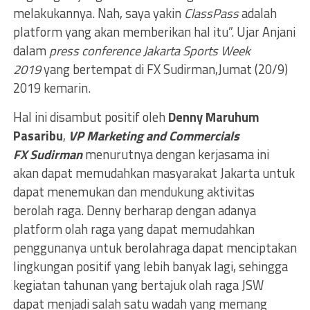
melakukannya. Nah, saya yakin
ClassPass
adalah
platform yang akan memberikan hal itu”. Ujar Anjani
dalam
press conference Jakarta Sports Week
2019
yang bertempat di FX Sudirman,Jumat (20/9)
2019 kemarin.
Hal ini disambut positif oleh
Denny Maruhum
Pasaribu
,
VP Marketing and Commercials
FX
Sudirman
menurutnya dengan kerjasama ini
akan dapat memudahkan masyarakat Jakarta untuk
dapat menemukan dan mendukung aktivitas
berolah raga. Denny berharap dengan adanya
platform olah raga yang dapat memudahkan
penggunanya untuk berolahraga dapat menciptakan
lingkungan positif yang lebih banyak lagi, sehingga
kegiatan tahunan yang bertajuk olah raga JSW
dapat menjadi salah satu wadah yang memang