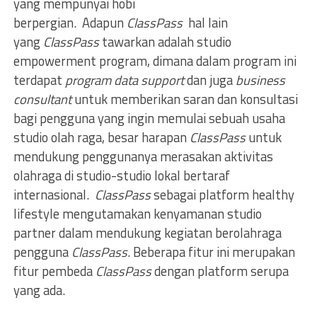
yang mempunyai hobi
berpergian. Adapun
ClassPass
hal lain
yang
ClassPass
tawarkan adalah studio
empowerment program, dimana dalam program ini
terdapat
program data support
dan juga
business
consultant
untuk memberikan saran dan konsultasi
bagi pengguna yang ingin memulai sebuah usaha
studio olah raga, besar harapan
ClassPass
untuk
mendukung penggunanya merasakan aktivitas
olahraga di studio-studio lokal bertaraf
internasional.
ClassPass
sebagai platform healthy
lifestyle mengutamakan kenyamanan studio
partner dalam mendukung kegiatan berolahraga
pengguna
ClassPass
. Beberapa fitur ini merupakan
fitur pembeda
ClassPass
dengan platform serupa
yang ada.