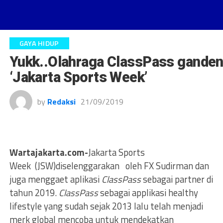
GAYA HIDUP
Yukk..Olahraga ClassPass gande
‘Jakarta Sports Week’
by
Redaksi
21/09/2019
Wartajakarta.com-
Jakarta Sports
Week (JSW)diselenggarakan oleh FX Sudirman dan
juga menggaet aplikasi
ClassPass
sebagai partner di
tahun 2019.
ClassPass
sebagai applikasi healthy
lifestyle yang sudah sejak 2013 lalu telah menjadi
merk global mencoba untuk mendekatkan