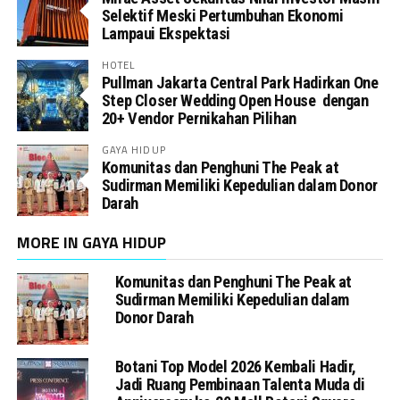
Selektif Meski Pertumbuhan Ekonomi
Lampaui Ekspektasi
HOTEL
Pullman Jakarta Central Park Hadirkan One
Step Closer Wedding Open House dengan
20+ Vendor Pernikahan Pilihan
GAYA HIDUP
Komunitas dan Penghuni The Peak at
Sudirman Memiliki Kepedulian dalam Donor
Darah
MORE IN GAYA HIDUP
Komunitas dan Penghuni The Peak at
Sudirman Memiliki Kepedulian dalam
Donor Darah
Botani Top Model 2026 Kembali Hadir,
Jadi Ruang Pembinaan Talenta Muda di