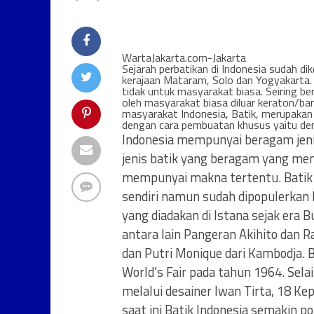
WartaJakarta.com-Jakarta
Sejarah perbatikan di Indonesia sudah di
kerajaan Mataram, Solo dan Yogyakarta.
tidak untuk masyarakat biasa. Seiring be
oleh masyarakat biasa diluar keraton/ban
masyarakat Indonesia, Batik, merupakan 
dengan cara pembuatan khusus yaitu deng
Indonesia mempunyai beragam jeni
jenis batik yang beragam yang me
mempunyai makna tertentu. Batik I
sendiri namun sudah dipopulerkan
yang diadakan di lstana sejak er
antara lain Pangeran Akihito dan 
dan Putri Monique dari Kambodja. 
World’s Fair pada tahun 1964. Sela
melalui desainer lwan Tirta, 18 Ke
saat ini Batik Indonesia semakin p