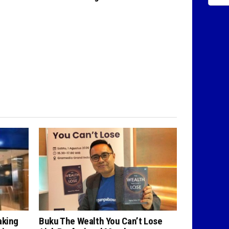
aking
Buku The Wealth You Can’t Lose