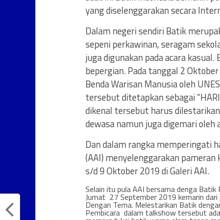
yang diselenggarakan secara Intern
Dalam negeri sendiri Batik merupak
sepeni perkawinan, seragam sekola
juga digunakan pada acara kasual. 
bepergian. Pada tanggal 2 Oktober
Benda Warisan Manusia oleh UNESC
tersebut ditetapkan sebagai “HAR
dikenal tersebut harus dilestarika
dewasa namun juga digemari oleh 
Dan dalam rangka memperingati ha
(AAI) menyelenggarakan pameran k
s/d 9 Oktober 2019 di Galeri AAI.
Selain itu pula AAI bersama denga Bati
Jumat 27 September 2019 kemarin dari p
Dengan Tema. Melestarikan Batik denga
Pembicara dalam talkshow tersebut adala