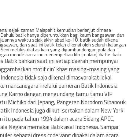
kenal sejak zaman Majapahit kemudian berlanjut dimasa
 Dahulu batik hanya diperuntukkan bagi kaum bangsawan dan
rjalannya waktu sejak akhir abad ke-18, batik sudah dikenal
gsawan, dan saat ini batik telah dikenal oleh seluruh kalangan
Seni melukis diatas kain yang digambar dengan pola dan
an menuliskan atau menempelkan lilin (malam) diatas kain.
s Batik bahkan saat ini setiap daerah mempunyai
nggambarkan motif cin‘ khas masing-masing yang
ndonesia tidak saja dikenal dimasyarakat lokal
 ke mancanegara melalui pameran Batik Indonesia
a Bung Karno dengan mengundang tamu tamu VIP
Ratu Michiko dari Jepang, Pangeran Norodom Sihanouk
Batik Indonesia juga diikut-sertakan dalam New York
in itu pada tahun 1994 dalam acara Sidang APEC,
pala Negara memakai Batik asal Indonesia. Sampai
opuler sebagai dress code yang dipakai dalam acara