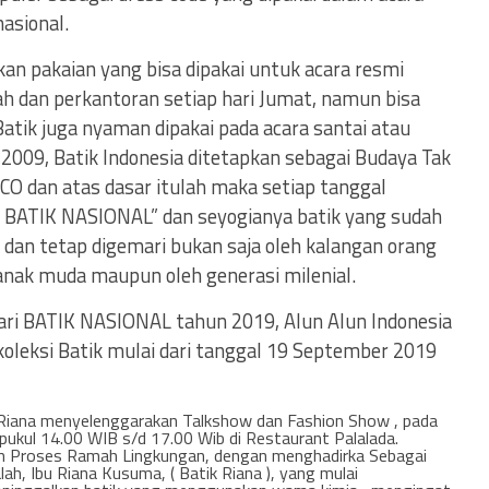
asional.
an pakaian yang bisa dipakai untuk acara resmi
h dan perkantoran setiap hari Jumat, namun bisa
Batik juga nyaman dipakai pada acara santai atau
 2009, Batik Indonesia ditetapkan sebagai Budaya Tak
O dan atas dasar itulah maka setiap tanggal
I BATIK NASIONAL” dan seyogianya batik yang sudah
n dan tetap digemari bukan saja oleh kalangan orang
anak muda maupun oleh generasi milenial.
ri BATIK NASIONAL tahun 2019, Alun Alun Indonesia
oleksi Batik mulai dari tanggal 19 September 2019
k Riana menyelenggarakan Talkshow dan Fashion Show , pada
ukul 14.00 WIB s/d 17.00 Wib di Restaurant Palalada.
n Proses Ramah Lingkungan, dengan menghadirka Sebagai
h, Ibu Riana Kusuma, ( Batik Riana ), yang mulai