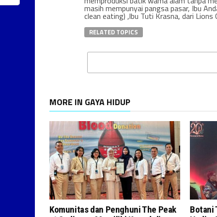
memproduksi batik wama alam tanpa me
masih mempunyai pangsa pasar, Ibu And
clean eating) ,lbu Tuti Krasna, dari Lions
RELATED TOPICS
MORE IN GAYA HIDUP
Komunitas dan Penghuni The Peak
Botani