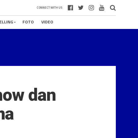
CONNECT WITH US
ELLING
FOTO
VIDEO
show dan
uma