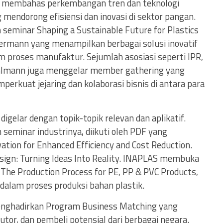
n membahas perkembangan tren dan teknologi
 mendorong efisiensi dan inovasi di sektor pangan.
 seminar Shaping a Sustainable Future for Plastics
ermann yang menampilkan berbagai solusi inovatif
m proses manufaktur. Sejumlah asosiasi seperti IPR,
lmann juga menggelar member gathering yang
erkuat jejaring dan kolaborasi bisnis di antara para
gelar dengan topik-topik relevan dan aplikatif.
eminar industrinya, diikuti oleh PDF yang
ion for Enhanced Efficiency and Cost Reduction.
esign: Turning Ideas Into Reality. INAPLAS membuka
: The Production Process for PE, PP & PVC Products,
alam proses produksi bahan plastik.
nghadirkan Program Business Matching yang
or, dan pembeli potensial dari berbagai negara.