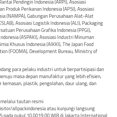
Rantai Pendingin Indonesia (ARPI), Asosiasi
 Produk Perikanan Indonesia (AP5I), Asosiasi
esia (NAMPA), Gabungan Perusahaan Alat-Alat
AB), Asosiasi Logistik Indonesia (ALI), Packaging
satuan Perusahaan Grafika Indonesia (PPGI),
Indonesia (ASPAKI), Asosiasi Industri Minuman
Kimia Khusus Indonesia (AIKKI), The Japan Food
tion (FOOMA), Development Bureau, Ministry of
g para pelaku industri untuk berpartisipasi dan
menuju masa depan manufaktur yang lebih efisien,
or kemasan, plastik, pengolahan, daur ulang, dan
 melalui tautan resmi
visitor/allpackindonesia atau kunjungi langsung
ada pukul 10.0019.00 WIB di Jakarta International