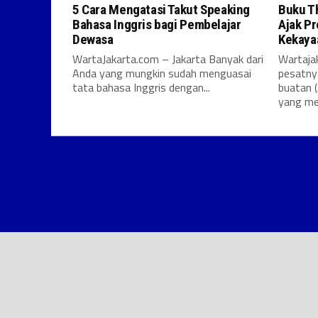
5 Cara Mengatasi Takut Speaking
Buku T
Bahasa Inggris bagi Pembelajar
Ajak P
Dewasa
Kekayaa
WartaJakarta.com – Jakarta Banyak dari
Wartaja
Anda yang mungkin sudah menguasai
pesatny
tata bahasa Inggris dengan...
buatan (
yang me