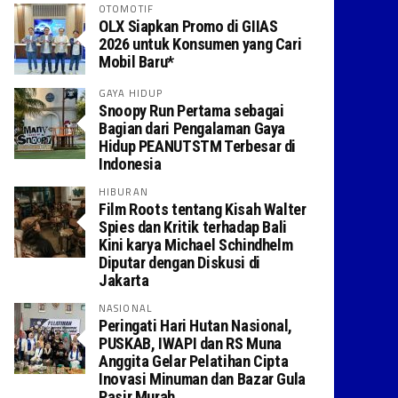
OTOMOTIF
OLX Siapkan Promo di GIIAS
2026 untuk Konsumen yang Cari
Mobil Baru*
GAYA HIDUP
Snoopy Run Pertama sebagai
Bagian dari Pengalaman Gaya
Hidup PEANUTSTM Terbesar di
Indonesia
HIBURAN
Film Roots tentang Kisah Walter
Spies dan Kritik terhadap Bali
Kini karya Michael Schindhelm
Diputar dengan Diskusi di
Jakarta
NASIONAL
Peringati Hari Hutan Nasional,
PUSKAB, IWAPI dan RS Muna
Anggita Gelar Pelatihan Cipta
Inovasi Minuman dan Bazar Gula
Pasir Murah