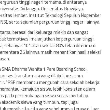
perguruan tinggi negeri ternama, di antaranya
niversitas Airlangga, Universitas Brawijaya,
ersitas Jember, Institut Teknologi Sepuluh Nopember
UNS), serta sejumlah perguruan tinggi negeri lainnya.
tama, berasal dari keluarga miskin dan sangat
ak termotivasi melanjutkan ke perguruan tinggi.
wa, sebanyak 101 atau sekitar 80% telah diterima di
sementara 25 lainnya masih menantikan hasil seleksi
asan.
a SMA Dharma Wanita 1 Pare Boarding School,
ri proses transformasi yang dilakukan secara
khir. “PSF membantu mengubah cara sekolah bekerja.
 memantau kemajuan siswa, lebih konsisten dalam
kus pada perkembangan siswa secara bertahap.
akademik siswa yang tumbuh, tapi juga
tuk meraih cita-cita yang sebelumnya terasa di luar