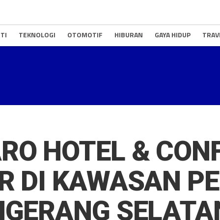
TI
TEKNOLOGI
OTOMOTIF
HIBURAN
GAYA HIDUP
TRAV
RO HOTEL & CON
IR DI KAWASAN P
ANGERANG SELATA