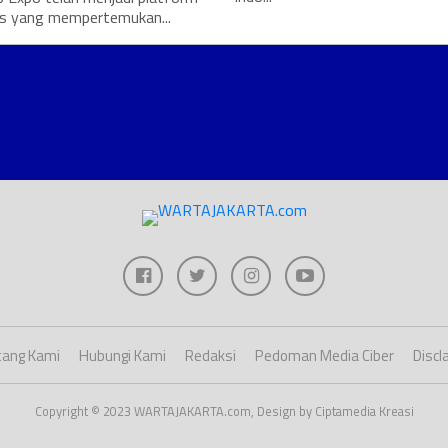
is yang mempertemukan...
ang Kami
Hubungi Kami
Redaksi
Pedoman Media Ciber
Discl
Copyright © 2023 WARTAJAKARTA.com, Design by Ciptamedia Kreasi