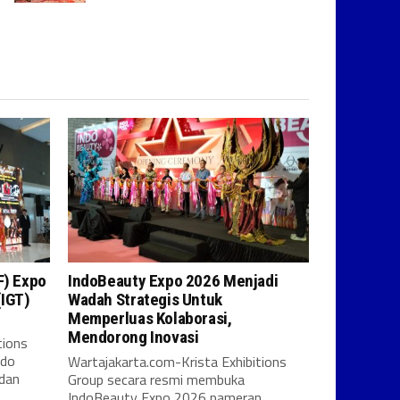
F) Expo
IndoBeauty Expo 2026 Menjadi
(IGT)
Wadah Strategis Untuk
Memperluas Kolaborasi,
Mendorong Inovasi
tions
ndo
Wartajakarta.com-Krista Exhibitions
 dan
Group secara resmi membuka
IndoBeauty Expo 2026 pameran