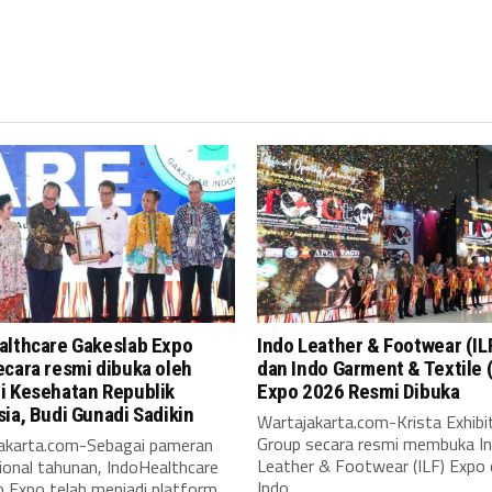
althcare Gakeslab Expo
Indo Leather & Footwear (IL
cara resmi dibuka oleh
dan Indo Garment & Textile 
i Kesehatan Republik
Expo 2026 Resmi Dibuka
ia, Budi Gunadi Sadikin
Wartajakarta.com-Krista Exhibi
Group secara resmi membuka I
karta.com-Sebagai pameran
Leather & Footwear (ILF) Expo
ional tahunan, IndoHealthcare
Indo...
b Expo telah menjadi platform