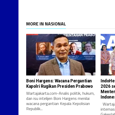
MORE IN NASIONAL
Boni Hargens: Wacana Pergantian
IndoHe
Kapolri Rugikan Presiden Prabowo
2026 se
Menter
Wartajakarta.com-Analis politik, hukum,
Indones
dan isu intelijen Boni Hargens menilai
wacana pergantian Kepala Kepolisian
Wartaja
Republik...
internas
Gakesla