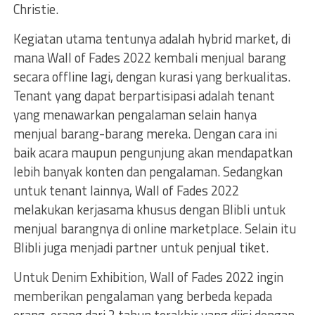
Christie.
Kegiatan utama tentunya adalah hybrid market, di
mana Wall of Fades 2022 kembali menjual barang
secara offline lagi, dengan kurasi yang berkualitas.
Tenant yang dapat berpartisipasi adalah tenant
yang menawarkan pengalaman selain hanya
menjual barang-barang mereka. Dengan cara ini
baik acara maupun pengunjung akan mendapatkan
lebih banyak konten dan pengalaman. Sedangkan
untuk tenant lainnya, Wall of Fades 2022
melakukan kerjasama khusus dengan Blibli untuk
menjual barangnya di online marketplace. Selain itu
Blibli juga menjadi partner untuk penjual tiket.
Untuk Denim Exhibition, Wall of Fades 2022 ingin
memberikan pengalaman yang berbeda kepada