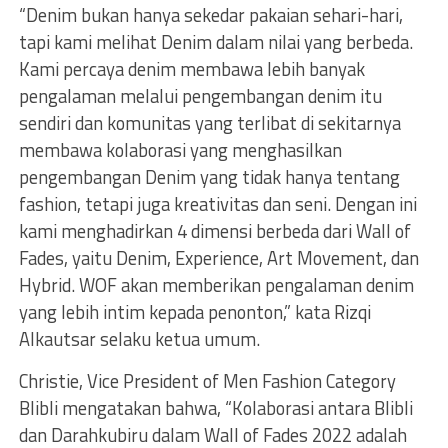
“Denim bukan hanya sekedar pakaian sehari-hari,
tapi kami melihat Denim dalam nilai yang berbeda.
Kami percaya denim membawa lebih banyak
pengalaman melalui pengembangan denim itu
sendiri dan komunitas yang terlibat di sekitarnya
membawa kolaborasi yang menghasilkan
pengembangan Denim yang tidak hanya tentang
fashion, tetapi juga kreativitas dan seni. Dengan ini
kami menghadirkan 4 dimensi berbeda dari Wall of
Fades, yaitu Denim, Experience, Art Movement, dan
Hybrid. WOF akan memberikan pengalaman denim
yang lebih intim kepada penonton,” kata Rizqi
Alkautsar selaku ketua umum.
Christie, Vice President of Men Fashion Category
Blibli mengatakan bahwa, “Kolaborasi antara Blibli
dan Darahkubiru dalam Wall of Fades 2022 adalah