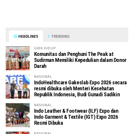
HEADLINES
TRENDING
GAYA HIDUP
Komunitas dan Penghuni The Peak at
Sudirman Memiliki Kepedulian dalam Donor
Darah
NASIONAL
IndoHealthcare Gakeslab Expo 2026 secara
resmi dibuka oleh Menteri Kesehatan
Republik Indonesia, Budi Gunadi Sadikin
NASIONAL
Indo Leather & Footwear (ILF) Expo dan
Indo Garment & Textile (IGT) Expo 2026
Resmi Dibuka
NASIONAL