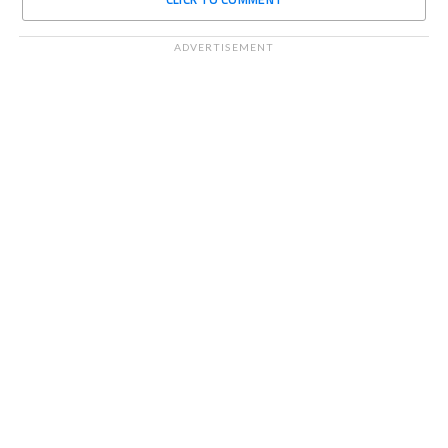
ADVERTISEMENT