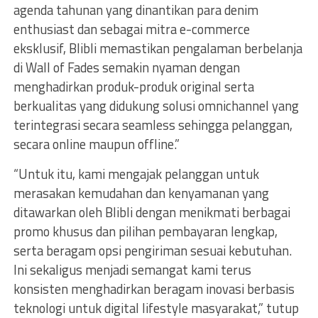
agenda tahunan yang dinantikan para denim
enthusiast dan sebagai mitra e-commerce
eksklusif, Blibli memastikan pengalaman berbelanja
di Wall of Fades semakin nyaman dengan
menghadirkan produk-produk original serta
berkualitas yang didukung solusi omnichannel yang
terintegrasi secara seamless sehingga pelanggan,
secara online maupun offline.”
“Untuk itu, kami mengajak pelanggan untuk
merasakan kemudahan dan kenyamanan yang
ditawarkan oleh Blibli dengan menikmati berbagai
promo khusus dan pilihan pembayaran lengkap,
serta beragam opsi pengiriman sesuai kebutuhan.
Ini sekaligus menjadi semangat kami terus
konsisten menghadirkan beragam inovasi berbasis
teknologi untuk digital lifestyle masyarakat,” tutup