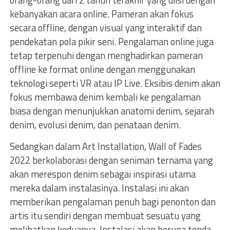
orang-orang dari 2 tahun terakhir yang diisi dengan
kebanyakan acara online. Pameran akan fokus
secara offline, dengan visual yang interaktif dan
pendekatan pola pikir seni. Pengalaman online juga
tetap terpenuhi dengan menghadirkan pameran
offline ke format online dengan menggunakan
teknologi seperti VR atau IP Live. Eksibis denim akan
fokus membawa denim kembali ke pengalaman
biasa dengan menunjukkan anatomi denim, sejarah
denim, evolusi denim, dan penataan denim.
Sedangkan dalam Art Installation, Wall of Fades
2022 berkolaborasi dengan seniman ternama yang
akan merespon denim sebagai inspirasi utama
mereka dalam instalasinya. Instalasi ini akan
memberikan pengalaman penuh bagi penonton dan
artis itu sendiri dengan membuat sesuatu yang
melibatkan keduanya .Instalasi akan berupa tenda