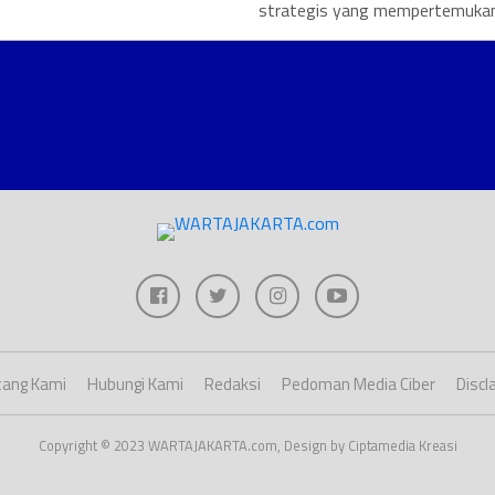
strategis yang mempertemukan.
ang Kami
Hubungi Kami
Redaksi
Pedoman Media Ciber
Discl
Copyright © 2023 WARTAJAKARTA.com, Design by Ciptamedia Kreasi