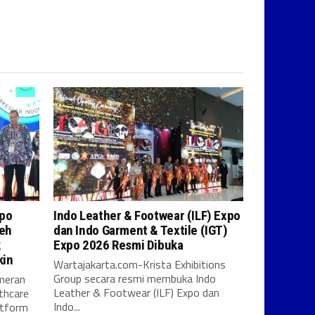
xpo
Indo Leather & Footwear (ILF) Expo
leh
dan Indo Garment & Textile (IGT)
k
Expo 2026 Resmi Dibuka
kin
Wartajakarta.com-Krista Exhibitions
Group secara resmi membuka Indo
meran
Leather & Footwear (ILF) Expo dan
thcare
Indo...
atform