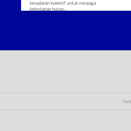
kesadaran kolektif untuk menjaga
kelestarian hutan...
Tent