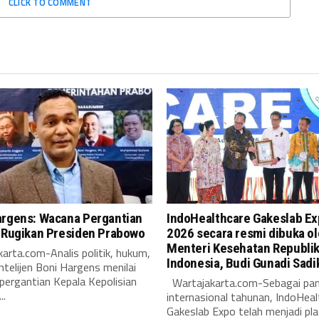
CLICK TO COMMENT
argens: Wacana Pergantian
IndoHealthcare Gakeslab E
i Rugikan Presiden Prabowo
2026 secara resmi dibuka o
Menteri Kesehatan Republi
arta.com-Analis politik, hukum,
Indonesia, Budi Gunadi Sadi
intelijen Boni Hargens menilai
pergantian Kepala Kepolisian
Wartajakarta.com-Sebagai pa
..
internasional tahunan, IndoHeal
Gakeslab Expo telah menjadi pl