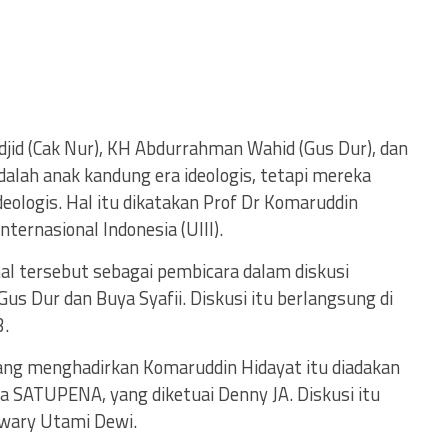
jid (Cak Nur), KH Abdurrahman Wahid (Gus Dur), dan
adalah anak kandung era ideologis, tetapi mereka
eologis. Hal itu dikatakan Prof Dr Komaruddin
nternasional Indonesia (UIII).
l tersebut sebagai pembicara dalam diskusi
us Dur dan Buya Syafii. Diskusi itu berlangsung di
3.
yang menghadirkan Komaruddin Hidayat itu diadakan
a SATUPENA, yang diketuai Denny JA. Diskusi itu
Swary Utami Dewi.