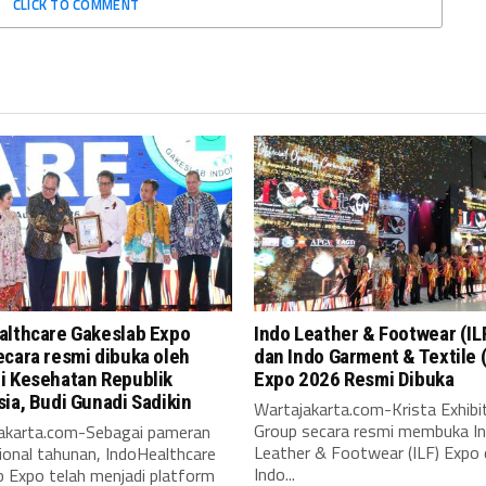
CLICK TO COMMENT
althcare Gakeslab Expo
Indo Leather & Footwear (IL
cara resmi dibuka oleh
dan Indo Garment & Textile 
i Kesehatan Republik
Expo 2026 Resmi Dibuka
ia, Budi Gunadi Sadikin
Wartajakarta.com-Krista Exhibi
Group secara resmi membuka I
karta.com-Sebagai pameran
Leather & Footwear (ILF) Expo
ional tahunan, IndoHealthcare
Indo...
b Expo telah menjadi platform