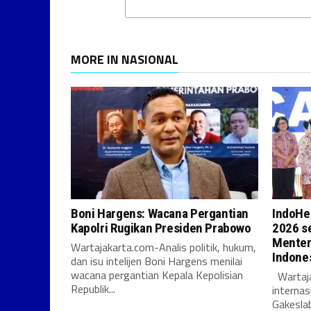
MORE IN NASIONAL
Boni Hargens: Wacana Pergantian
IndoHe
Kapolri Rugikan Presiden Prabowo
2026 se
Menter
Wartajakarta.com-Analis politik, hukum,
Indones
dan isu intelijen Boni Hargens menilai
wacana pergantian Kepala Kepolisian
Wartaja
Republik...
internas
Gakesla