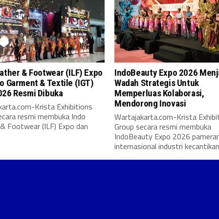
ather & Footwear (ILF) Expo
IndoBeauty Expo 2026 Menj
o Garment & Textile (IGT)
Wadah Strategis Untuk
026 Resmi Dibuka
Memperluas Kolaborasi,
Mendorong Inovasi
arta.com-Krista Exhibitions
ecara resmi membuka Indo
Wartajakarta.com-Krista Exhibi
 & Footwear (ILF) Expo dan
Group secara resmi membuka
IndoBeauty Expo 2026 pamera
internasional industri kecantikan