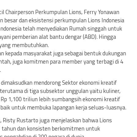
l Chairperson Perkumpulan Lions, Ferry Yonawan
 besar dan eksistensi perkumpulan Lions Indonesia
s Indonesia telah menyediakan Rumah singgah untuk
layani pemberian alat bantu dengar (ABD). Hingga
n yang membutuhkan.
kan kepada masyarakat juga sebagai bentuk dukungan
tah, juga komitmen para member yang terbagi di 4
.
ga dimaksudkan mendorong Sektor ekonomi kreatif
erutama di tiga subsektor unggulan yaitu kuliner,
 Rp 1,100 triliun lebih sumbangsih ekonomi kreatif
 baik untuk membuka lapangan kerja seluas-luasnya.
i, Risty Rustarto juga menjelaskan bahwa Lions
107 tahun dan konsisten berkomitmen untuk
 pengabdian di 200 negara di dunia.