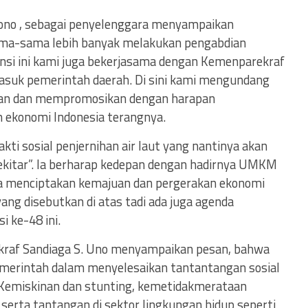
tono , sebagai penyelenggara menyampaikan
ama-sama lebih banyak melakukan pengabdian
nsi ini kami juga bekerjasama dengan Kemenparekraf
masuk pemerintah daerah. Di sini kami mengundang
an dan mempromosikan dengan harapan
ekonomi Indonesia terangnya.
kti sosial penjernihan air laut yang nantinya akan
ekitar”. Ia berharap kedepan dengan hadirnya UMKM
a menciptakan kemajuan dan pergerakan ekonomi
 yang disebutkan di atas tadi ada juga agenda
i ke-48 ini.
raf Sandiaga S. Uno menyampaikan pesan, bahwa
merintah dalam menyelesaikan tantantangan sosial
i Kemiskinan dan stunting, kemetidakmerataan
 serta tantangan di sektor lingkungan hidup seperti