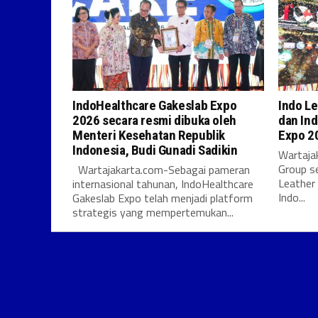
IndoHealthcare Gakeslab Expo
Indo Le
2026 secara resmi dibuka oleh
dan Ind
Menteri Kesehatan Republik
Expo 2
Indonesia, Budi Gunadi Sadikin
Wartajak
Group s
Wartajakarta.com-Sebagai pameran
Leather
internasional tahunan, IndoHealthcare
Indo...
Gakeslab Expo telah menjadi platform
strategis yang mempertemukan...