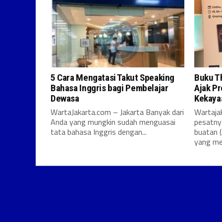
5 Cara Mengatasi Takut Speaking
Buku T
Bahasa Inggris bagi Pembelajar
Ajak P
Dewasa
Kekayaa
WartaJakarta.com – Jakarta Banyak dari
Wartaja
Anda yang mungkin sudah menguasai
pesatny
tata bahasa Inggris dengan...
buatan (
yang me