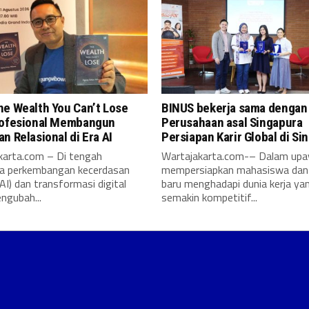
he Wealth You Can’t Lose
BINUS bekerja sama dengan
rofesional Membangun
Perusahaan asal Singapura
n Relasional di Era AI
Persiapan Karir Global di Si
karta.com – Di tengah
Wartajakarta.com-– Dalam upa
a perkembangan kecerdasan
mempersiapkan mahasiswa dan 
AI) dan transformasi digital
baru menghadapi dunia kerja ya
ngubah...
semakin kompetitif...