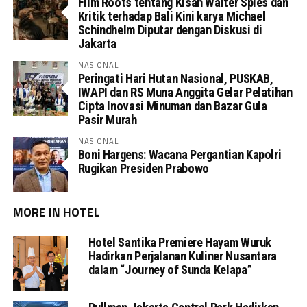
Film Roots tentang Kisah Walter Spies dan
Kritik terhadap Bali Kini karya Michael
Schindhelm Diputar dengan Diskusi di
Jakarta
NASIONAL
Peringati Hari Hutan Nasional, PUSKAB,
IWAPI dan RS Muna Anggita Gelar Pelatihan
Cipta Inovasi Minuman dan Bazar Gula
Pasir Murah
NASIONAL
Boni Hargens: Wacana Pergantian Kapolri
Rugikan Presiden Prabowo
MORE IN HOTEL
Hotel Santika Premiere Hayam Wuruk
Hadirkan Perjalanan Kuliner Nusantara
dalam “Journey of Sunda Kelapa”