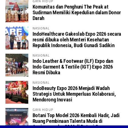
GAYA HIDUP
Komunitas dan Penghuni The Peak at
Sudirman Memiliki Kepedulian dalam Donor
Darah
NASIONAL
IndoHealthcare Gakeslab Expo 2026 secara
resmi dibuka oleh Menteri Kesehatan
Republik Indonesia, Budi Gunadi Sadikin
NASIONAL
Indo Leather & Footwear (ILF) Expo dan
Indo Garment & Textile (IGT) Expo 2026
Resmi Dibuka
NASIONAL
IndoBeauty Expo 2026 Menjadi Wadah
Strategis Untuk Memperluas Kolaborasi,
Mendorong Inovasi
GAYA HIDUP
Botani Top Model 2026 Kembali Hadir, Jadi
Ruang Pembinaan Talenta Muda di
Anniversary ke-20 Mall Botani Square