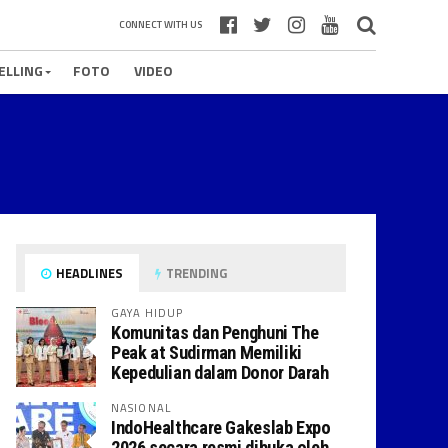
CONNECT WITH US
ELLING
FOTO
VIDEO
HEADLINES
TRENDING
GAYA HIDUP
Komunitas dan Penghuni The
Peak at Sudirman Memiliki
Kepedulian dalam Donor Darah
NASIONAL
IndoHealthcare Gakeslab Expo
2026 secara resmi dibuka oleh