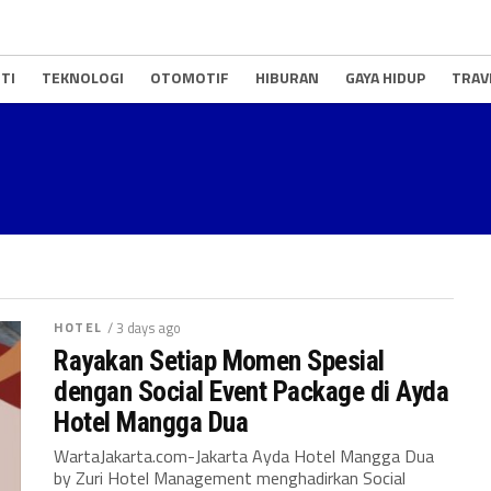
TI
TEKNOLOGI
OTOMOTIF
HIBURAN
GAYA HIDUP
TRAV
HOTEL
/ 3 days ago
Rayakan Setiap Momen Spesial
dengan Social Event Package di Ayda
Hotel Mangga Dua
WartaJakarta.com-Jakarta Ayda Hotel Mangga Dua
by Zuri Hotel Management menghadirkan Social