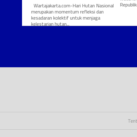
Republik.
Wartajakarta.com-Hari Hutan Nasional
merupakan momentum refleksi dan
kesadaran kolektif untuk menjaga
kelestarian hutan...
Tent