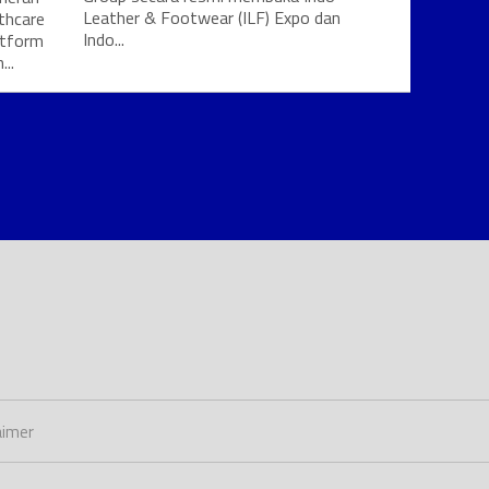
Leather & Footwear (ILF) Expo dan
thcare
Indo...
atform
..
aimer