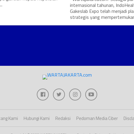
..
internasional tahunan, IndoHeal
Gakeslab Expo telah menjadi pl
strategis yang mempertemukan.
ang Kami
Hubungi Kami
Redaksi
Pedoman Media Ciber
Discl