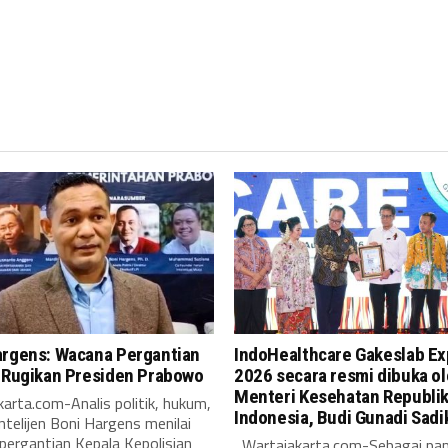
argens: Wacana Pergantian
IndoHealthcare Gakeslab E
i Rugikan Presiden Prabowo
2026 secara resmi dibuka o
Menteri Kesehatan Republi
arta.com-Analis politik, hukum,
Indonesia, Budi Gunadi Sadi
intelijen Boni Hargens menilai
pergantian Kepala Kepolisian
Wartajakarta.com-Sebagai pa