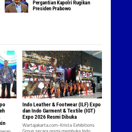
Pergantian Kapolri Rugikan
Presiden Prabowo
xpo
Indo Leather & Footwear (ILF) Expo
leh
dan Indo Garment & Textile (IGT)
k
Expo 2026 Resmi Dibuka
kin
Wartajakarta.com-Krista Exhibitions
Group secara resmi membuka Indo
meran