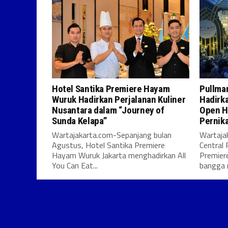
Hotel Santika Premiere Hayam
Pullman
Wuruk Hadirkan Perjalanan Kuliner
Hadirk
Nusantara dalam “Journey of
Open H
Sunda Kelapa”
Pernik
Wartajakarta.com-Sepanjang bulan
Wartaja
Agustus, Hotel Santika Premiere
Central 
Hayam Wuruk Jakarta menghadirkan All
Premier
You Can Eat...
bangga 