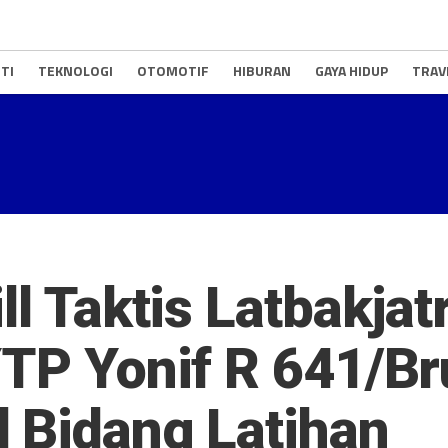
TI
TEKNOLOGI
OTOMOTIF
HIBURAN
GAYA HIDUP
TRAV
ll Taktis Latbakjat
YTP Yonif R 641/Br
 Bidang Latihan