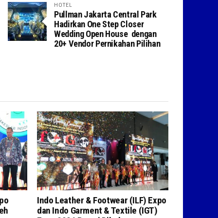
HOTEL
Pullman Jakarta Central Park
Hadirkan One Step Closer
Wedding Open House dengan
20+ Vendor Pernikahan Pilihan
xpo
Indo Leather & Footwear (ILF) Expo
leh
dan Indo Garment & Textile (IGT)