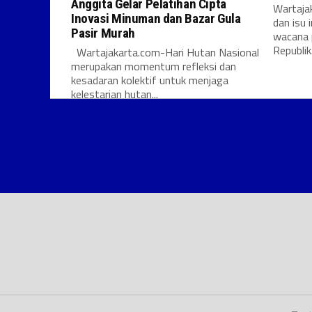
Anggita Gelar Pelatihan Cipta
Wartajak
Inovasi Minuman dan Bazar Gula
dan isu 
Pasir Murah
wacana 
Republik.
Wartajakarta.com-Hari Hutan Nasional
merupakan momentum refleksi dan
kesadaran kolektif untuk menjaga
kelestarian hutan...