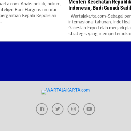
Menteri Kesehatan Republi
arta.com-Analis politik, hukum,
Indonesia, Budi Gunadi Sadi
intelijen Boni Hargens menilai
pergantian Kepala Kepolisian
Wartajakarta.com-Sebagai pa
..
internasional tahunan, IndoHeal
Gakeslab Expo telah menjadi pl
strategis yang mempertemukan.