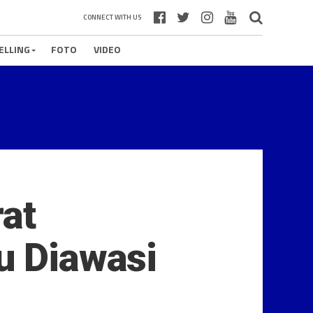
CONNECT WITH US
ELLING
FOTO
VIDEO
rat
u Diawasi