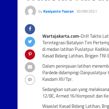
by
Kasiyanto Yasran
30/08/2021
Wartajakarta.com-
Drill Taktis L
Terintegrasi Batalyon Tim Pertem
di medan latihan Puslatpur Kodik
Kasad Bidang Latihan, Brigjen TNI 
Dalam peninjauan latihan menembak 
Pardede didampingi Danpuslatpur 
Kasdam XII/Tpr.
Sedangkan satuan yang melaksana
12/BC, Armed 16/Komposit dan Kel
Waaslat Kasad Bidang Latihan, Bri