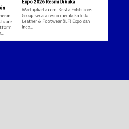
k
Expo 2026 Resmi Dibuka
kin
Wartajakarta.com-Krista Exhibitions
Group secara resmi membuka Indo
meran
Leather & Footwear (ILF) Expo dan
thcare
Indo...
atform
..