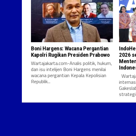
Boni Hargens: Wacana Pergantian
IndoHe
Kapolri Rugikan Presiden Prabowo
2026 se
Menter
Wartajakarta.com-Analis politik, hukum,
Indones
dan isu intelijen Boni Hargens menilai
wacana pergantian Kepala Kepolisian
Wartaja
Republik...
internas
Gakesla
strateg