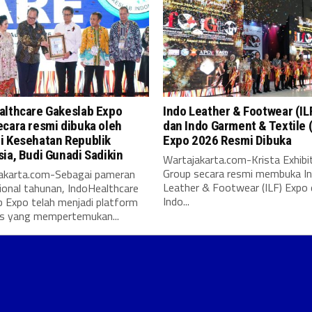
althcare Gakeslab Expo
Indo Leather & Footwear (IL
cara resmi dibuka oleh
dan Indo Garment & Textile 
i Kesehatan Republik
Expo 2026 Resmi Dibuka
ia, Budi Gunadi Sadikin
Wartajakarta.com-Krista Exhibi
Group secara resmi membuka I
karta.com-Sebagai pameran
Leather & Footwear (ILF) Expo
ional tahunan, IndoHealthcare
Indo...
b Expo telah menjadi platform
is yang mempertemukan...