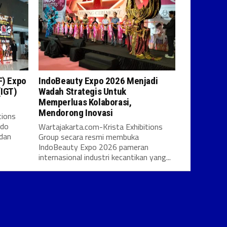
F) Expo
IndoBeauty Expo 2026 Menjadi
(IGT)
Wadah Strategis Untuk
Memperluas Kolaborasi,
Mendorong Inovasi
tions
ndo
Wartajakarta.com-Krista Exhibitions
 dan
Group secara resmi membuka
IndoBeauty Expo 2026 pameran
internasional industri kecantikan yang...