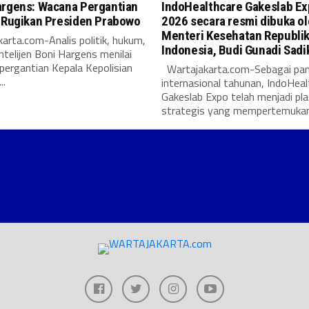
argens: Wacana Pergantian
IndoHealthcare Gakeslab E
i Rugikan Presiden Prabowo
2026 secara resmi dibuka o
Menteri Kesehatan Republi
arta.com-Analis politik, hukum,
Indonesia, Budi Gunadi Sadi
intelijen Boni Hargens menilai
pergantian Kepala Kepolisian
Wartajakarta.com-Sebagai pa
..
internasional tahunan, IndoHeal
Gakeslab Expo telah menjadi pl
strategis yang mempertemukan.