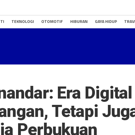
TI
TEKNOLOGI
OTOMOTIF
HIBURAN
GAYA HIDUP
TRAV
nandar: Era Digita
angan, Tetapi Jug
nia Perbukuan