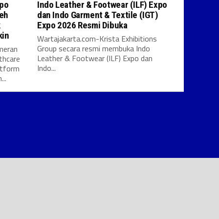
xpo
Indo Leather & Footwear (ILF) Expo
leh
dan Indo Garment & Textile (IGT)
k
Expo 2026 Resmi Dibuka
kin
Wartajakarta.com-Krista Exhibitions
Group secara resmi membuka Indo
meran
Leather & Footwear (ILF) Expo dan
thcare
Indo...
atform
..