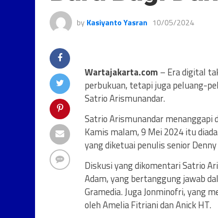
by
Kasiyanto Yasran
10/05/2024
Wartajakarta.com
– Era digital 
perbukuan, tetapi juga peluang-pe
Satrio Arismunandar.
Satrio Arismunandar menanggapi disk
Kamis malam, 9 Mei 2024 itu diad
yang diketuai penulis senior Denny 
Diskusi yang dikomentari Satrio 
Adam, yang bertanggung jawab dala
Gramedia. Juga Jonminofri, yang me
oleh Amelia Fitriani dan Anick HT.