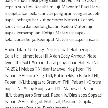
Soft Armour hasil pengadaan Babek TNI TA 2021,
kepala sub tim (Kasubtim) uji. Mayor Inf Rudi Heru
menjelaskan pelaksanaan pengujian dengan aspek-
aspek sebagai berikut pertama Materi uji aspek
konstruksi dan perlangkapan. Kedua Materi uji
aspek kemampuan. Ketiga Materi uji aspek
kelancaran kerja. Keempat Materi uji aspek insani.
Hadir dalam Uji fungsi/uji terima bekal berupa
Balistic Helmet level III A dan Body Armour Plate
level III + Soft Armour hasil pengadaan Babek TNI
TA 2021 Mabes TNI diantaranya Irlog Itjen TNI,
Paban II/Bekum Slog TNI, Kabidbekkap Babek TNI,
Paban III/Litbangasro Srenum TNI, Paban II/Orstra
Sops TNI, Aslog Koopssus TNI. Mabesad, Paban
III/Litbangasro Srenaad, Paban IV/Binsisops Sopsad,
Paban V/Bek Slogad. Mabesal, Pasmin Denjaka,