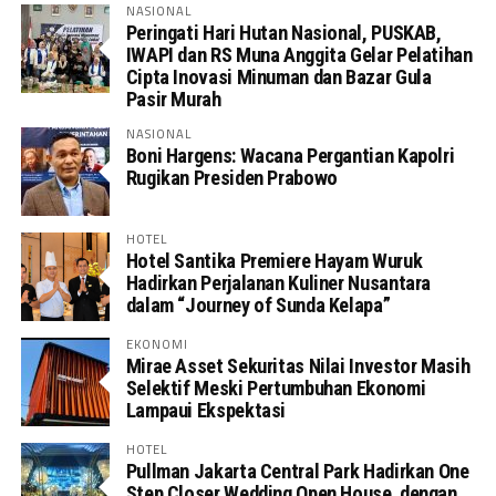
NASIONAL
Peringati Hari Hutan Nasional, PUSKAB,
IWAPI dan RS Muna Anggita Gelar Pelatihan
Cipta Inovasi Minuman dan Bazar Gula
Pasir Murah
NASIONAL
Boni Hargens: Wacana Pergantian Kapolri
Rugikan Presiden Prabowo
HOTEL
Hotel Santika Premiere Hayam Wuruk
Hadirkan Perjalanan Kuliner Nusantara
dalam “Journey of Sunda Kelapa”
EKONOMI
Mirae Asset Sekuritas Nilai Investor Masih
Selektif Meski Pertumbuhan Ekonomi
Lampaui Ekspektasi
HOTEL
Pullman Jakarta Central Park Hadirkan One
Step Closer Wedding Open House dengan