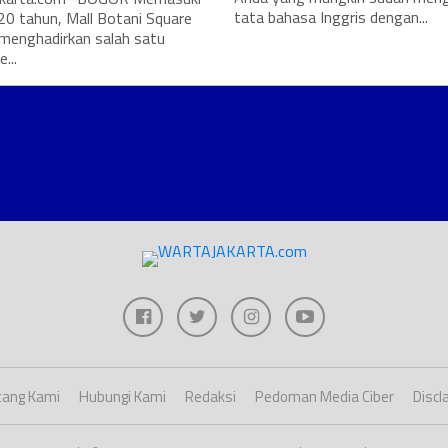
tata bahasa Inggris dengan...
20 tahun, Mall Botani Square
 menghadirkan salah satu
...
ang Kami
Hubungi Kami
Redaksi
Pedoman Media Ciber
Discl