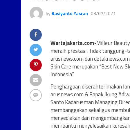
by
Kasiyanto Yasran
03/07/2021
Wartajakarta.com-
Milleur Beauty
meraih prestasi. Tidak tanggung-t
arusnews.com dan detaknews.com b
Skin Care merupakan “Best New Sk
Indonesia”.
Penghargaan diserahterimakan la
arusnews.com & Bapak Ikung Adiw
Santo Kadarusman Managing Direct
membanggakan sekaligus membukti
menyediakan dan mengembangkan p
membantu menyelesaikan keresaha