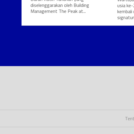
diselenggarakan oleh Building
usia ke-
Management The Peak at...
kembali
signature
Tent