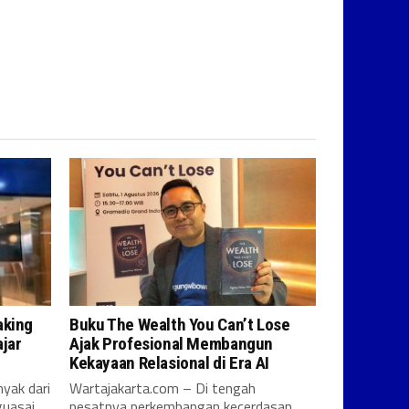
aking
Buku The Wealth You Can’t Lose
jar
Ajak Profesional Membangun
Kekayaan Relasional di Era AI
yak dari
Wartajakarta.com – Di tengah
uasai
pesatnya perkembangan kecerdasan