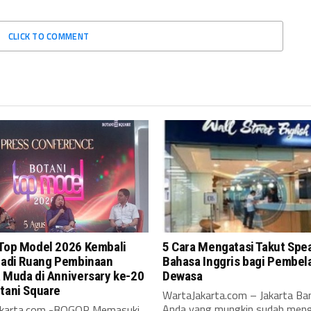
CLICK TO COMMENT
 Top Model 2026 Kembali
5 Cara Mengatasi Takut Spe
 Jadi Ruang Pembinaan
Bahasa Inggris bagi Pembela
 Muda di Anniversary ke-20
Dewasa
tani Square
WartaJakarta.com – Jakarta Ban
Anda yang mungkin sudah meng
akarta.com -BOGOR Memasuki