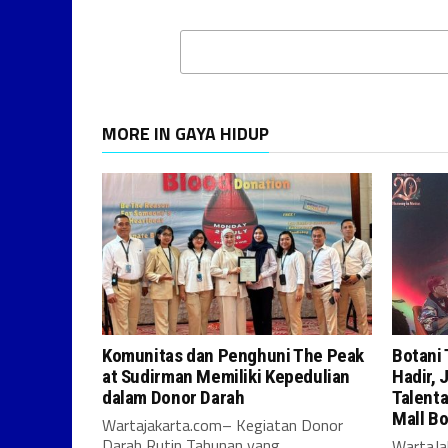
MORE IN GAYA HIDUP
Komunitas dan Penghuni The Peak
Botani
at Sudirman Memiliki Kepedulian
Hadir,
dalam Donor Darah
Talenta
Mall Bo
Wartajakarta.com– Kegiatan Donor
Darah Rutin Tahunan yang
WartaJ