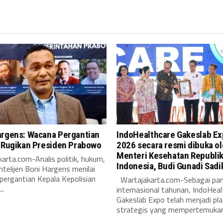
argens: Wacana Pergantian
IndoHealthcare Gakeslab E
i Rugikan Presiden Prabowo
2026 secara resmi dibuka o
Menteri Kesehatan Republi
arta.com-Analis politik, hukum,
Indonesia, Budi Gunadi Sadi
intelijen Boni Hargens menilai
pergantian Kepala Kepolisian
Wartajakarta.com-Sebagai pa
..
internasional tahunan, IndoHeal
Gakeslab Expo telah menjadi pl
strategis yang mempertemukan.