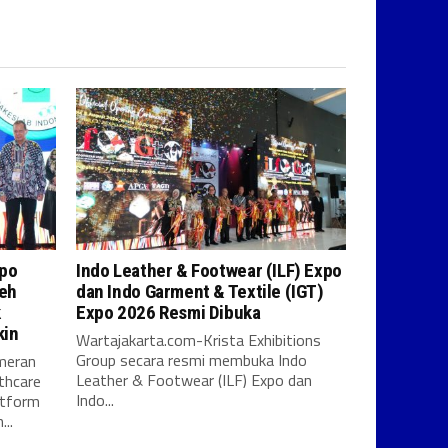
xpo
Indo Leather & Footwear (ILF) Expo
leh
dan Indo Garment & Textile (IGT)
k
Expo 2026 Resmi Dibuka
kin
Wartajakarta.com-Krista Exhibitions
Group secara resmi membuka Indo
meran
Leather & Footwear (ILF) Expo dan
thcare
Indo...
atform
..