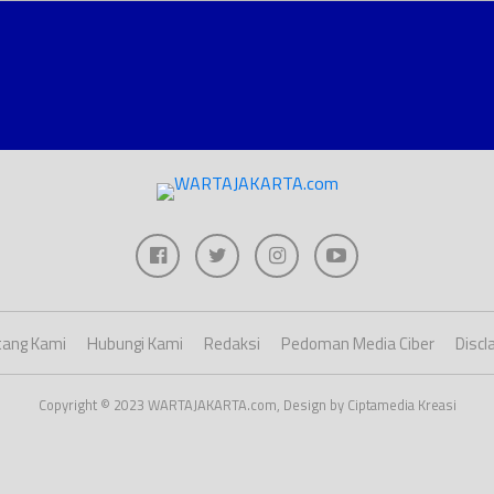
ang Kami
Hubungi Kami
Redaksi
Pedoman Media Ciber
Discl
Copyright © 2023 WARTAJAKARTA.com, Design by Ciptamedia Kreasi