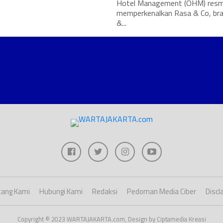
Hotel Management (OHM) resm
memperkenalkan Rasa & Co, br
&...
ang Kami
Hubungi Kami
Redaksi
Pedoman Media Ciber
Discl
Copyright © 2023 WARTAJAKARTA.com, Design by Ciptamedia Kreasi