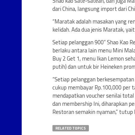
Shao kao sate-satean, dan juga Ma
dari China, langsung import dari Chi
“Maratak adalah masakan yang re
kelidah. Ada dua jenis Maratak, yai
Setiap pelanggan 900” Shao Kao R
berlaku antara lain menu Mini Ma
Buy 2 Get 1, menu Ikan Lemon seh
putih) dan untuk bir Heineken prom
“Setiap pelanggan berkesempatan 
cukup membayar Rp.100,000 per ta
mendapatkan voucher senilai tota
dan membership Ini, diharapkan p
Restoran semakin nyaman,” tutup 
RELATED TOPICS