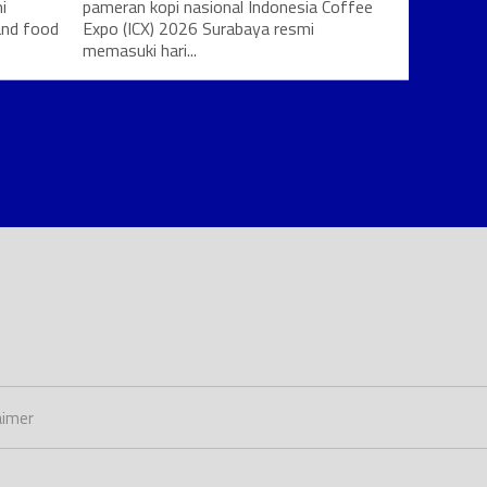
i
pameran kopi nasional Indonesia Coffee
and food
Expo (ICX) 2026 Surabaya resmi
memasuki hari...
aimer