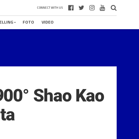
CONNECT WITH US
ELLING
FOTO
VIDEO
900° Shao Kao
ta