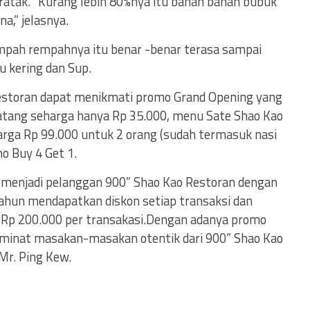
ratak. “Kurang lebih 80%nya itu bahan bahan bubuk
na,” jelasnya.
mpah rempahnya itu benar -benar terasa sampai
tu kering dan Sup.
estoran dapat menikmati promo Grand Opening yang
latang seharga hanya Rp 35.000, menu Sate Shao Kao
arga Rp 99.000 untuk 2 orang (sudah termasuk nasi
o Buy 4 Get 1.
menjadi pelanggan 900” Shao Kao Restoran dengan
hun mendapatkan diskon setiap transaksi dan
l Rp 200.000 per transakasi.Dengan adanya promo
eminat masakan-masakan otentik dari 900” Shao Kao
Mr. Ping Kew.