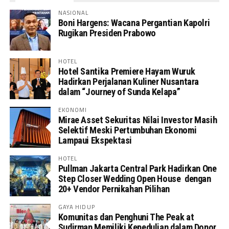
NASIONAL
Boni Hargens: Wacana Pergantian Kapolri
Rugikan Presiden Prabowo
HOTEL
Hotel Santika Premiere Hayam Wuruk
Hadirkan Perjalanan Kuliner Nusantara
dalam “Journey of Sunda Kelapa”
EKONOMI
Mirae Asset Sekuritas Nilai Investor Masih
Selektif Meski Pertumbuhan Ekonomi
Lampaui Ekspektasi
HOTEL
Pullman Jakarta Central Park Hadirkan One
Step Closer Wedding Open House dengan
20+ Vendor Pernikahan Pilihan
GAYA HIDUP
Komunitas dan Penghuni The Peak at
Sudirman Memiliki Kepedulian dalam Donor