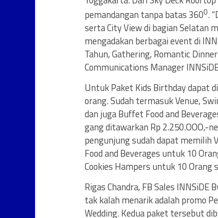
Yoggakarta. Dari Sky Deck Rooftop
0
pemandangan tanpa batas 360
. 
serta City View di bagian Selatan 
mengadakan berbagai event di INNS
Tahun, Gathering, Romantic Dinne
Communications Manager INNSiDE b
Untuk Paket Kids Birthday dapat d
orang. Sudah termasuk Venue, Swi
dan juga Buffet Food and Beverage
gang ditawarkan Rp 2.250.OOO,-ne
pengunjung sudah dapat memilih Ve
Food and Beverages untuk 10 Orang
Cookies Hampers untuk 10 Orang se
Rigas Chandra, FB Sales INNSiDE 
tak kalah menarik adalah promo Pe
Wedding. Kedua paket tersebut d