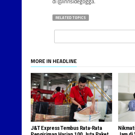
di @innsidegogga.
RELATED TOPICS
MORE IN HEADLINE
J&T Express Tembus Rata-Rata
Nikmati
Pengiriman Harian 100 Juta Paket
Jam di