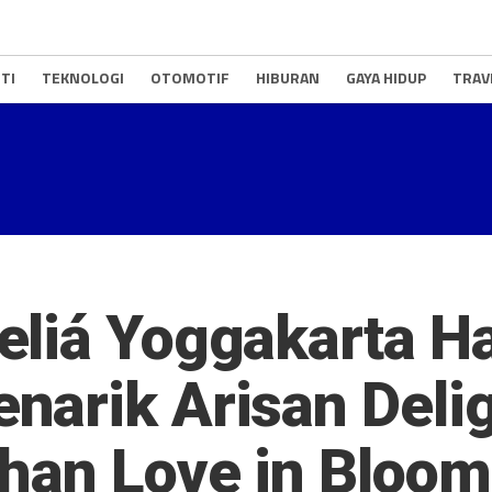
TI
TEKNOLOGI
OTOMOTIF
HIBURAN
GAYA HIDUP
TRAV
eliá Yoggakarta H
arik Arisan Delig
han Love in Bloom