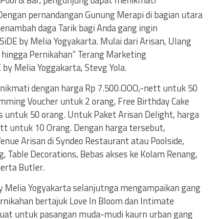
 Pool & Bar, pengunjung dapat menikmati
“Dengan pernandangan Gunung Merapi di bagian utara
menambah daga Tarik bagi Anda gang ingin
iDE by Melia Yogyakarta. Mulai dari Arisan, Ulang
r hingga Pernikahan” Terang Marketing
y Melia Yoggakarta, Stevg Yola.
inikmati dengan harga Rp 7.500.OOO,-nett untuk 50
mming Voucher untuk 2 orang, Free Birthday Cake
s untuk 50 orang. Untuk Paket Arisan Delight, harga
tt untuk 10 Orang. Dengan harga tersebut,
nue Arisan di Syndeo Restaurant atau Poolside,
, Table Decorations, Bebas akses ke Kolam Renang,
rta Butler.
By Melia Yogyakarta selanjutnga mengampaikan gang
rnikahan bertajuk Love In Bloom dan Intimate
ibuat untuk pasangan muda-mudi kaurn urban gang