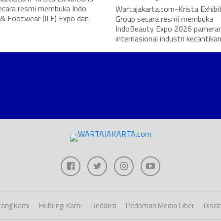
ecara resmi membuka Indo
Wartajakarta.com-Krista Exhibi
 & Footwear (ILF) Expo dan
Group secara resmi membuka
IndoBeauty Expo 2026 pamera
internasional industri kecantikan
ang Kami
Hubungi Kami
Redaksi
Pedoman Media Ciber
Discl