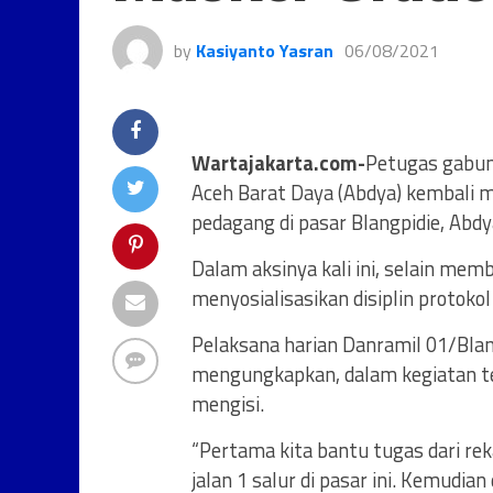
by
Kasiyanto Yasran
06/08/2021
Wartajakarta.com-
Petugas gabung
Aceh Barat Daya (Abdya) kembali 
pedagang di pasar Blangpidie, Abdy
Dalam aksinya kali ini, selain me
menyosialisasikan disiplin protoko
Pelaksana harian Danramil 01/Bla
mengungkapkan, dalam kegiatan te
mengisi.
“Pertama kita bantu tugas dari re
jalan 1 salur di pasar ini. Kemudi