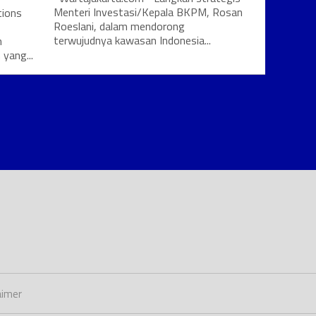
Menteri Investasi/Kepala BKPM, Rosan
tions
Roeslani, dalam mendorong
terwujudnya kawasan Indonesia...
n
 yang...
aimer