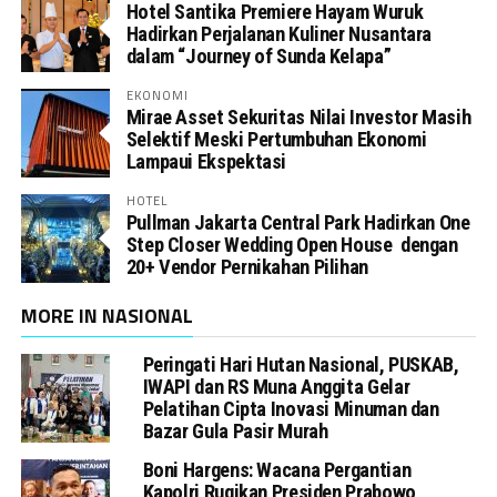
Hotel Santika Premiere Hayam Wuruk
Hadirkan Perjalanan Kuliner Nusantara
dalam “Journey of Sunda Kelapa”
EKONOMI
Mirae Asset Sekuritas Nilai Investor Masih
Selektif Meski Pertumbuhan Ekonomi
Lampaui Ekspektasi
HOTEL
Pullman Jakarta Central Park Hadirkan One
Step Closer Wedding Open House dengan
20+ Vendor Pernikahan Pilihan
MORE IN NASIONAL
Peringati Hari Hutan Nasional, PUSKAB,
IWAPI dan RS Muna Anggita Gelar
Pelatihan Cipta Inovasi Minuman dan
Bazar Gula Pasir Murah
Boni Hargens: Wacana Pergantian
Kapolri Rugikan Presiden Prabowo