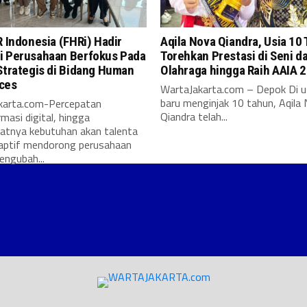
R Indonesia (FHRi) Hadir
Aqila Nova Qiandra, Usia 10
i Perusahaan Berfokus Pada
Torehkan Prestasi di Seni d
Strategis di Bidang Human
Olahraga hingga Raih AAIA 
ces
WartaJakarta.com – Depok Di u
baru menginjak 10 tahun, Aqila
karta.com-Percepatan
Qiandra telah...
masi digital, hingga
atnya kebutuhan akan talenta
aptif mendorong perusahaan
engubah...