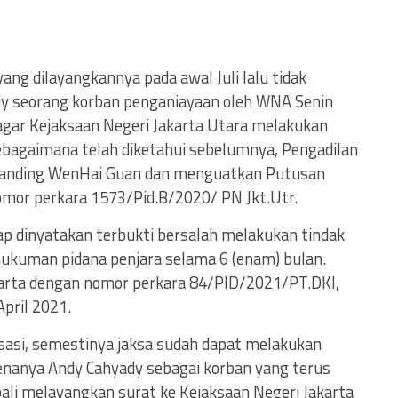
yang dilayangkannya pada awal Juli lalu tidak
y seorang korban penganiayaan oleh WNA Senin
agar Kejaksaan Negeri Jakarta Utara melakukan
ebagaimana telah diketahui sebelumnya, Pengadilan
 banding WenHai Guan dan menguatkan Putusan
omor perkara 1573/Pid.B/2020/ PN Jkt.Utr.
p dinyatakan terbukti bersalah melakukan tindak
 hukuman pidana penjara selama 6 (enam) bulan.
karta dengan nomor perkara 84/PID/2021/PT.DKI,
April 2021.
sasi, semestinya jaksa sudah dapat melakukan
enanya Andy Cahyady sebagai korban yang terus
bali melayangkan surat ke Kejaksaan Negeri Jakarta