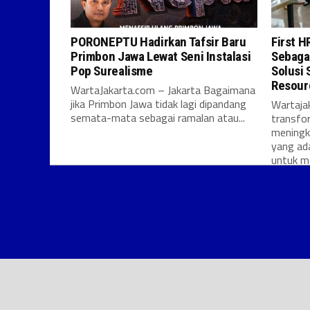
PORONEPTU Hadirkan Tafsir Baru
First H
Primbon Jawa Lewat Seni Instalasi
Sebaga
Pop Surealisme
Solusi 
Resour
WartaJakarta.com – Jakarta Bagaimana
jika Primbon Jawa tidak lagi dipandang
Wartaja
semata-mata sebagai ramalan atau...
transfor
meningk
yang ad
untuk m