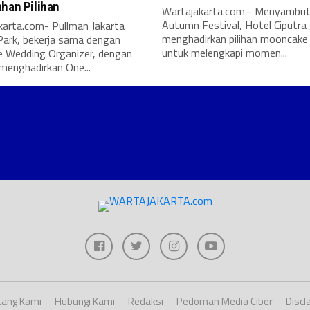
ahan Pilihan
Wartajakarta.com– Menyambut
Autumn Festival, Hotel Ciputra 
karta.com- Pullman Jakarta
menghadirkan pilihan mooncake 
Park, bekerja sama dengan
untuk melengkapi momen...
e Wedding Organizer, dengan
menghadirkan One...
ang Kami
Hubungi Kami
Redaksi
Pedoman Media Ciber
Discl