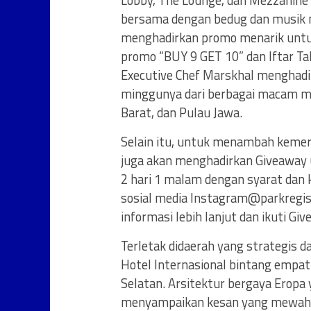
Lobby, The Lounge, dan Mezzanine
bersama dengan bedug dan musik nu
menghadirkan promo menarik untu
promo “BUY 9 GET 10” dan Iftar Tak
Executive Chef Marskhal menghad
minggunya dari berbagai macam me
Barat, dan Pulau Jawa.
Selain itu, untuk menambah kemer
juga akan menghadirkan Giveaway 
2 hari 1 malam dengan syarat dan k
sosial media Instagram@parkregisa
informasi lebih lanjut dan ikuti G
Terletak didaerah yang strategis d
Hotel Internasional bintang empat
Selatan. Arsitektur bergaya Eropa
menyampaikan kesan yang mewah d