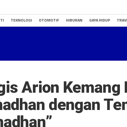
TI
TEKNOLOGI
OTOMOTIF
HIBURAN
GAYA HIDUP
TRAV
gis Arion Kemang 
madhan dengan Te
adhan”