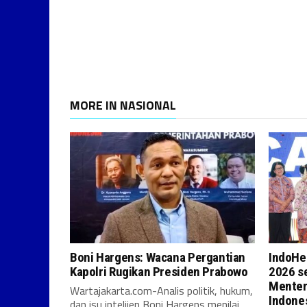
MORE IN NASIONAL
Boni Hargens: Wacana Pergantian
IndoHe
Kapolri Rugikan Presiden Prabowo
2026 se
Menter
Wartajakarta.com-Analis politik, hukum,
Indones
dan isu intelijen Boni Hargens menilai