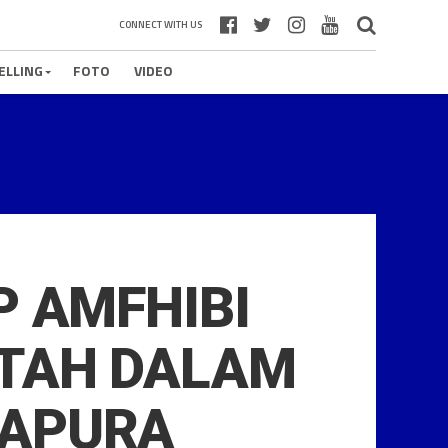
CONNECT WITH US
ELLING
FOTO
VIDEO
P AMFHIBI
NTAH DALAM
YAPURA