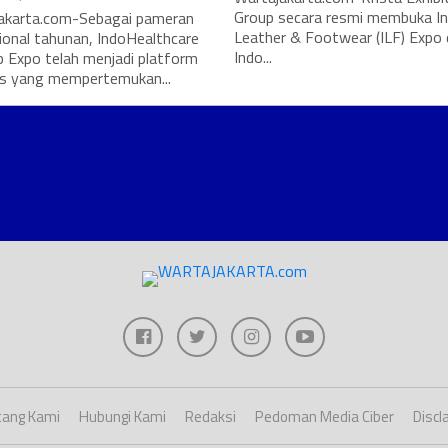
Group secara resmi membuka I
karta.com-Sebagai pameran
Leather & Footwear (ILF) Expo
ional tahunan, IndoHealthcare
Indo...
b Expo telah menjadi platform
is yang mempertemukan...
ang Kami
Hubungi Kami
Redaksi
Pedoman Media Ciber
Discl