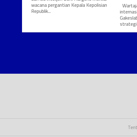
wacana pergantian Kepala Kepolisian
Wartaja
Republik...
internas
Gakesla
strateg
Tent