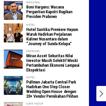
NASIONAL
Boni Hargens: Wacana
Pergantian Kapolri Rugikan
Presiden Prabowo
HOTEL
Hotel Santika Premiere Hayam
Wuruk Hadirkan Perjalanan
Kuliner Nusantara dalam
“Journey of Sunda Kelapa”
EKONOMI
Mirae Asset Sekuritas Nilai
Investor Masih Selektif Meski
Pertumbuhan Ekonomi Lampaui
Ekspektasi
HOTEL
Pullman Jakarta Central Park
Hadirkan One Step Closer
Wedding Open House dengan
20+ Vendor Pernikahan Pilihan
GAYA HIDUP