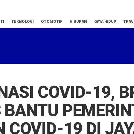
TI
TEKNOLOGI
OTOMOTIF
HIBURAN
GAYA HIDUP
TRAV
NASI COVID-19, B
S BANTU PEMERI
COVID-19 DI JA