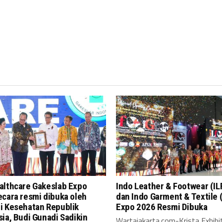
althcare Gakeslab Expo
Indo Leather & Footwear (IL
cara resmi dibuka oleh
dan Indo Garment & Textile 
i Kesehatan Republik
Expo 2026 Resmi Dibuka
ia, Budi Gunadi Sadikin
Wartajakarta.com-Krista Exhibi