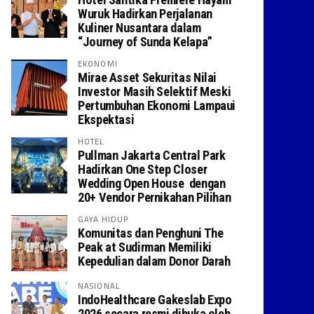
Wuruk Hadirkan Perjalanan
Kuliner Nusantara dalam
“Journey of Sunda Kelapa”
EKONOMI
Mirae Asset Sekuritas Nilai
Investor Masih Selektif Meski
Pertumbuhan Ekonomi Lampaui
Ekspektasi
HOTEL
Pullman Jakarta Central Park
Hadirkan One Step Closer
Wedding Open House dengan
20+ Vendor Pernikahan Pilihan
GAYA HIDUP
Komunitas dan Penghuni The
Peak at Sudirman Memiliki
Kepedulian dalam Donor Darah
NASIONAL
IndoHealthcare Gakeslab Expo
2026 secara resmi dibuka oleh