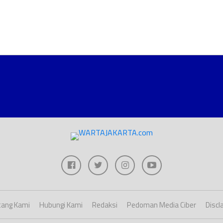
ang Kami
Hubungi Kami
Redaksi
Pedoman Media Ciber
Discl