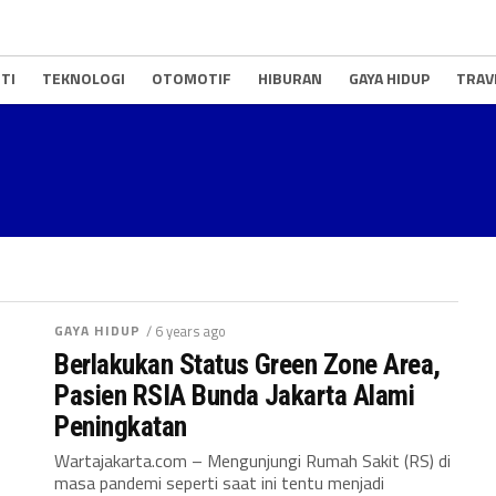
TI
TEKNOLOGI
OTOMOTIF
HIBURAN
GAYA HIDUP
TRAV
GAYA HIDUP
/ 6 years ago
Berlakukan Status Green Zone Area,
Pasien RSIA Bunda Jakarta Alami
Peningkatan
Wartajakarta.com – Mengunjungi Rumah Sakit (RS) di
masa pandemi seperti saat ini tentu menjadi